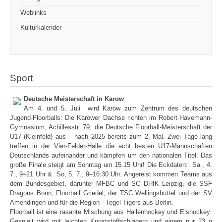
Weblinks
Kulturkalender
Sport
Deutsche Meisterschaft in Karow
Am 4. und 5. Juli wird Karow zum Zentrum des deutschen
Jugend-Floorballs: Die Karower Dachse richten im Robert-Havemann-
Gymnasium, Achillesstr. 79, die Deutsche Floorball-Meisterschaft der
U17 (Kleinfeld) aus – nach 2025 bereits zum 2. Mal. Zwei Tage lang
treffen in der Vier-Felder-Halle die acht besten U17-Mannschaften
Deutschlands aufeinander und kämpfen um den nationalen Titel. Das
große Finale steigt am Sonntag um 15.15 Uhr! Die Eckdaten: Sa., 4.
7., 9–21 Uhr & So, 5. 7., 9–16:30 Uhr. Angereist kommen Teams aus
dem Bundesgebiet, darunter MFBC und SC DHfK Leipzig, die SSF
Dragons Bonn, Floorball Griedel, der TSC Wellingsbüttel und der SV
Amendingen und für die Region - Tegel Tigers aus Berlin.
Floorball ist eine rasante Mischung aus Hallenhockey und Eishockey:
Gespielt wird mit leichten Kunststoffschlägern und einem nur 23 g