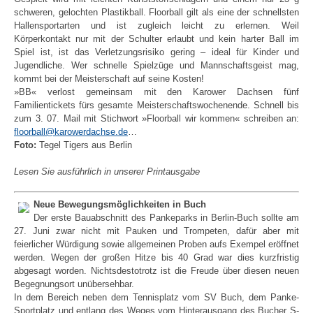
schweren, gelochten Plastikball. Floorball gilt als eine der schnellsten
Hallensportarten und ist zugleich leicht zu erlernen. Weil
Körperkontakt nur mit der Schulter erlaubt und kein harter Ball im
Spiel ist, ist das Verletzungsrisiko gering – ideal für Kinder und
Jugendliche. Wer schnelle Spielzüge und Mannschaftsgeist mag,
kommt bei der Meisterschaft auf seine Kosten!
»BB« verlost gemeinsam mit den Karower Dachsen fünf
Familientickets fürs gesamte Meisterschaftswochenende. Schnell bis
zum 3. 07. Mail mit Stichwort »Floorball wir kommen« schreiben an:
floorball@karowerdachse.de
…
Foto:
Tegel Tigers aus Berlin
Lesen Sie ausführlich in unserer Printausgabe
Neue Bewegungsmöglichkeiten in Buch
Der erste Bauabschnitt des Pankeparks in Berlin-Buch sollte am
27. Juni zwar nicht mit Pauken und Trompeten, dafür aber mit
feierlicher Würdigung sowie allgemeinen Proben aufs Exempel eröffnet
werden. Wegen der großen Hitze bis 40 Grad war dies kurzfristig
abgesagt worden. Nichtsdestotrotz ist die Freude über diesen neuen
Begegnungsort unübersehbar.
In dem Bereich neben dem Tennisplatz vom SV Buch, dem Panke-
Sportplatz und entlang des Weges vom Hinterausgang des Bucher S-