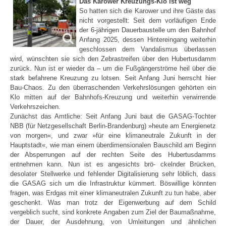
Das Karower Kreuzungs-Klo ist weg
So hatten sich die Karower und ihre Gäste das
nicht vorgestellt: Seit dem vorläufigen Ende
der 6-jährigen Dauerbaustelle um den Bahnhof
Anfang 2025, dessen Hintereingang weiterhin
geschlossen dem Vandalismus überlassen
wird, wünschten sie sich den Zebrastreifen über den Hubertusdamm
zurück. Nun ist er wieder da – um die Fußgängerströme heil über die
stark befahrene Kreuzung zu lotsen. Seit Anfang Juni herrscht hier
Bau-Chaos. Zu den überraschenden Verkehrslösungen gehörten ein
Klo mitten auf der Bahnhofs-Kreuzung und weiterhin verwirrende
Verkehrszeichen.
Zunächst das Amtliche: Seit Anfang Juni baut die GASAG-Tochter
NBB (für Netzgesellschaft Berlin-Brandenburg) »heute am Energienetz
von morgen«, und zwar »für eine klimaneutrale Zukunft in der
Hauptstadt«, wie man einem überdimensionalen Bauschild am Beginn
der Absperrungen auf der rechten Seite des Hubertusdamms
entnehmen kann. Nun ist es angesichts brö- ckelnder Brücken,
desolater Stellwerke und fehlender Digitalisierung sehr löblich, dass
die GASAG sich um die Infrastruktur kümmert. Böswillige könnten
fragen, was Erdgas mit einer klimaneutralen Zukunft zu tun habe, aber
geschenkt. Was man trotz der Eigenwerbung auf dem Schild
vergeblich sucht, sind konkrete Angaben zum Ziel der Baumaßnahme,
der Dauer, der Ausdehnung, von Umleitungen und ähnlichen