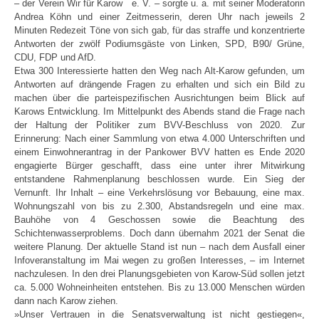
– der Verein Wir für Karow e. V. – sorgte u. a. mit seiner Moderatorin
Andrea Köhn und einer Zeitmesserin, deren Uhr nach jeweils 2
Minuten Redezeit Töne von sich gab, für das straffe und konzentrierte
Antworten der zwölf Podiumsgäste von Linken, SPD, B90/ Grüne,
CDU, FDP und AfD.
Etwa 300 Interessierte hatten den Weg nach Alt-Karow gefunden, um
Antworten auf drängende Fragen zu erhalten und sich ein Bild zu
machen über die parteispezifischen Ausrichtungen beim Blick auf
Karows Entwicklung. Im Mittelpunkt des Abends stand die Frage nach
der Haltung der Politiker zum BVV-Beschluss von 2020. Zur
Erinnerung: Nach einer Sammlung von etwa 4.000 Unterschriften und
einem Einwohnerantrag in der Pankower BVV hatten es Ende 2020
engagierte Bürger geschafft, dass eine unter ihrer Mitwirkung
entstandene Rahmenplanung beschlossen wurde. Ein Sieg der
Vernunft. Ihr Inhalt – eine Verkehrslösung vor Bebauung, eine max.
Wohnungszahl von bis zu 2.300, Abstandsregeln und eine max.
Bauhöhe von 4 Geschossen sowie die Beachtung des
Schichtenwasserproblems. Doch dann übernahm 2021 der Senat die
weitere Planung. Der aktuelle Stand ist nun – nach dem Ausfall einer
Infoveranstaltung im Mai wegen zu großen Interesses, – im Internet
nachzulesen. In den drei Planungsgebieten von Karow-Süd sollen jetzt
ca. 5.000 Wohneinheiten entstehen. Bis zu 13.000 Menschen würden
dann nach Karow ziehen.
»Unser Vertrauen in die Senatsverwaltung ist nicht gestiegen«,