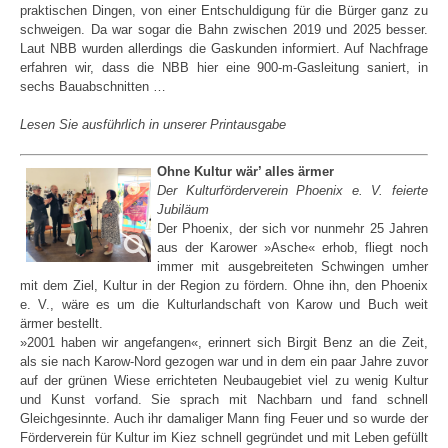
praktischen Dingen, von einer Entschuldigung für die Bürger ganz zu
schweigen. Da war sogar die Bahn zwischen 2019 und 2025 besser.
Laut NBB wurden allerdings die Gaskunden informiert. Auf Nachfrage
erfahren wir, dass die NBB hier eine 900-m-Gasleitung saniert, in
sechs Bauabschnitten …
Lesen Sie ausführlich in unserer Printausgabe
Ohne Kultur wär’ alles ärmer
Der Kulturförderverein Phoenix e. V. feierte
Jubiläum
Der Phoenix, der sich vor nunmehr 25 Jahren
aus der Karower »Asche« erhob, fliegt noch
immer mit ausgebreiteten Schwingen umher
mit dem Ziel, Kultur in der Region zu fördern. Ohne ihn, den Phoenix
e. V., wäre es um die Kulturlandschaft von Karow und Buch weit
ärmer bestellt.
»2001 haben wir angefangen«, erinnert sich Birgit Benz an die Zeit,
als sie nach Karow-Nord gezogen war und in dem ein paar Jahre zuvor
auf der grünen Wiese errichteten Neubaugebiet viel zu wenig Kultur
und Kunst vorfand. Sie sprach mit Nachbarn und fand schnell
Gleichgesinnte. Auch ihr damaliger Mann fing Feuer und so wurde der
Förderverein für Kultur im Kiez schnell gegründet und mit Leben gefüllt