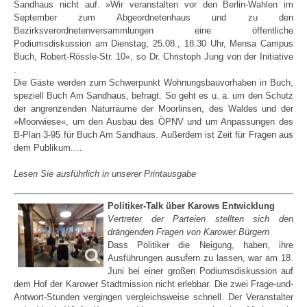
Sandhaus nicht auf. »Wir veranstalten vor den Berlin-Wahlen im
September zum Abgeordnetenhaus und zu den
Bezirksverordnetenversammlungen eine öffentliche
Podiumsdiskussion am Dienstag, 25.08., 18.30 Uhr, Mensa Campus
Buch, Robert-Rössle-Str. 10«, so Dr. Christoph Jung von der Initiative
.
Die Gäste werden zum Schwerpunkt Wohnungsbauvorhaben in Buch,
speziell Buch Am Sandhaus, befragt. So geht es u. a. um den Schutz
der angrenzenden Naturräume der Moorlinsen, des Waldes und der
»Moorwiese«, um den Ausbau des ÖPNV und um Anpassungen des
B-Plan 3-95 für Buch Am Sandhaus. Außerdem ist Zeit für Fragen aus
dem Publikum.…
Lesen Sie ausführlich in unserer Printausgabe
Politiker-Talk über Karows Entwicklung
Vertreter der Parteien stellten sich den
drängenden Fragen von Karower Bürgern
Dass Politiker die Neigung, haben, ihre
Ausführungen ausufern zu lassen, war am 18.
Juni bei einer großen Podiumsdiskussion auf
dem Hof der Karower Stadtmission nicht erlebbar. Die zwei Frage-und-
Antwort-Stunden vergingen vergleichsweise schnell. Der Veranstalter