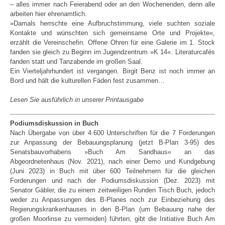
– alles immer nach Feierabend oder an den Wochenenden, denn alle
arbeiten hier ehrenamtlich.
»Damals herrschte eine Aufbruchstimmung, viele suchten soziale
Kontakte und wünschten sich gemeinsame Orte und Projekte«,
erzählt die Vereinschefin. Offene Ohren für eine Galerie im 1. Stock
fanden sie gleich zu Beginn im Jugendzentrum »K 14«. Literaturcafés
fanden statt und Tanzabende im großen Saal.
Ein Vierteljahrhundert ist vergangen. Birgit Benz ist noch immer an
Bord und hält die kulturellen Fäden fest zusammen…
Lesen Sie ausführlich in unserer Printausgabe
Podiumsdiskussion in Buch
Nach Übergabe von über 4.600 Unterschriften für die 7 Forderungen
zur Anpassung der Bebauungsplanung (jetzt B-Plan 3-95) des
Senatsbauvorhabens »Buch Am Sandhaus« an das
Abgeordnetenhaus (Nov. 2021), nach einer Demo und Kundgebung
(Juni 2023) in Buch mit über 600 Teilnehmern für die gleichen
Forderungen und nach der Podiumsdiskussion (Dez. 2023) mit
Senator Gäbler, die zu einem zeitweiligen Runden Tisch Buch, jedoch
weder zu Anpassungen des B-Planes noch zur Einbeziehung des
Regierungskrankenhauses in den B-Plan (um Bebauung nahe der
großen Moorlinse zu vermeiden) führten, gibt die Initiative Buch Am