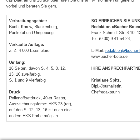
das Blatt an uns zurück oder rufen Sie uns an, wir kommen umgehend
vorbei und beraten Sie gern.
Verbreitungsgebiet:
SO ERREICHEN SIE UNS
Buch, Karow, Blankenburg,
Redaktion »Bucher Bote«
Panketal und Umgebung
Franz-Schmidt-Str. 8-10, 1
Tel. (0 30) 9 41 54 28,
Verkaufte Auflage:
z. Z. 4 000 Exemplare
E-Mail:
redaktion@bucher-
www.bucher-bote.de
Umfang:
16 Seiten, davon S. 4, 5, 8, 12,
IHRE ANSPRECHPARTNE
13, 16 zweifarbig,
S. 1 und 9 vierfarbig
Kristiane Spitz,
Dipl.-Journalistin,
Druck:
Chefredakteurin
Rollenoffsetdruck, 40-er Raster,
Auszeichnungsfarbe: HKS 23 (rot),
auf den S. 12, 13, 16 ist auch eine
andere HKS-Farbe möglich