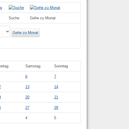
Suche
Gehe zu Monat
Gehe zu Monat
reitag
Samstag
Sonntag
6
7
2
13
14
9
20
21
6
27
28
4
5