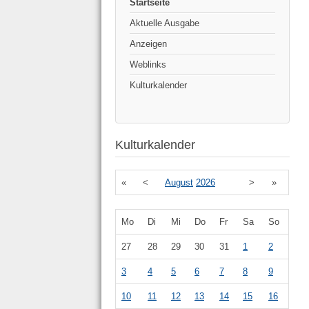
Startseite
Aktuelle Ausgabe
Anzeigen
Weblinks
Kulturkalender
Kulturkalender
«
<
August
2026
>
»
Mo
Di
Mi
Do
Fr
Sa
So
27
28
29
30
31
1
2
3
4
5
6
7
8
9
10
11
12
13
14
15
16