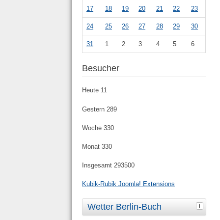
17
18
19
20
21
22
23
24
25
26
27
28
29
30
31
1
2
3
4
5
6
Besucher
Heute
11
Gestern
289
Woche
330
Monat
330
Insgesamt
293500
Kubik-Rubik Joomla! Extensions
Wetter Berlin-Buch